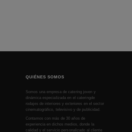
QUIÉNES SOMOS
Somos una empresa de catering joven y
dinámica especializada en el cateringde
rodajes de interiores y exteriores en el sector
cinematográfico, televisivo y de publicidad.
Contamos con más de 30 años de
experiencia en dichos medios, donde la
calidad y el servicio personalizado al cliente