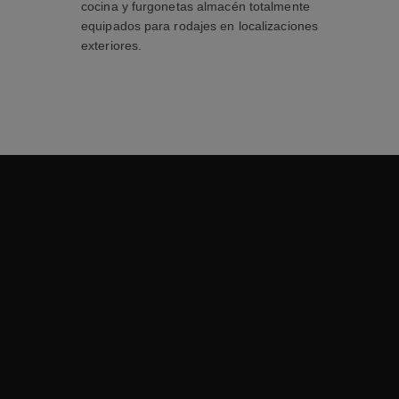
cocina y furgonetas almacén totalmente
equipados para rodajes en localizaciones
exteriores.