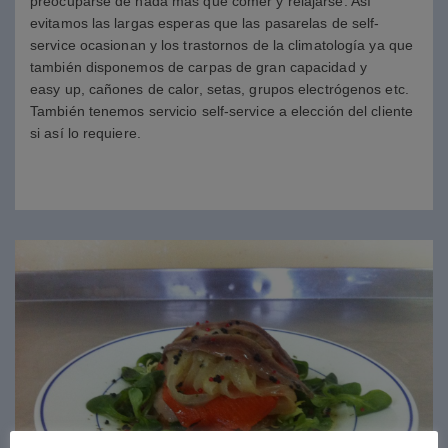
preocuparse de nada más que comer y relajarse. Así
evitamos las largas esperas que las pasarelas de self-
service ocasionan y los trastornos de la climatología ya que
también disponemos de carpas de gran capacidad y
easy up, cañones de calor, setas, grupos electrógenos etc.
También tenemos servicio self-service a elección del cliente
si así lo requiere.