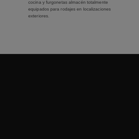
cocina y furgonetas almacén totalmente
equipados para rodajes en localizaciones
exteriores.