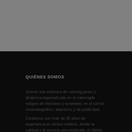
QUIÉNES SOMOS
Somos una empresa de catering joven y
dinámica especializada en el cateringde
rodajes de interiores y exteriores en el sector
cinematográfico, televisivo y de publicidad.
Contamos con más de 30 años de
experiencia en dichos medios, donde la
calidad y el servicio personalizado al cliente