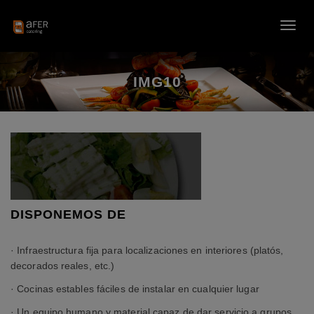
S
k
T
i
o
p
g
t
g
IMG10
o
l
m
e
a
n
i
a
n
v
c
i
o
g
n
a
t
t
DISPONEMOS DE
e
i
n
o
· Infraestructura fija para localizaciones en interiores (platós,
t
n
decorados reales, etc.)
· Cocinas estables fáciles de instalar en cualquier lugar
· Un equipo humano y material capaz de dar servicio a grupos