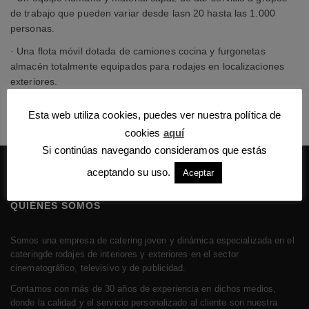
de trabajo que pueden variar desde lasn 20 hasta las 1.000
personas.
· Una flota móvil dotada de camiones cocina y furgonetas
almacén totalmente equipados para rodajes en localizaciones
exteriores.
Esta web utiliza cookies, puedes ver nuestra política de
cookies
aquí
Si continúas navegando consideramos que estás
aceptando su uso.
Aceptar
QUIÉNES SOMOS
Somos una empresa de catering joven y dinámica especializada en el
cateringde rodajes de interiores y exteriores en el sector
cinematográfico, televisivo y de publicidad.
Contamos con más de 30 años de experiencia en dichos medios,
donde la calidad y el servicio personalizado al cliente son nuestra